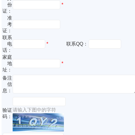
份
*
证：
准
考
证：
联系
电
*
联系QQ：
话：
家庭
地
*
址：
备注
信
息：
请输入下图中的字符
验证
码：