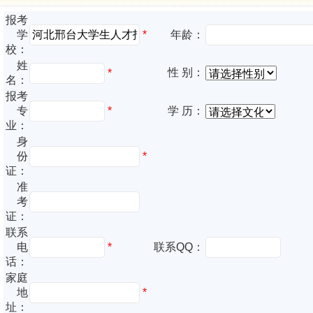
报考
*
学
年龄：
校：
姓
性 别：
*
名：
报考
专
*
学 历：
业：
身
份
*
证：
准
考
证：
联系
电
*
联系QQ：
话：
家庭
地
*
址：