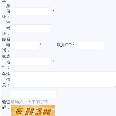
身
份
*
证：
准
考
证：
联系
电
*
联系QQ：
话：
家庭
地
*
址：
备注
信
息：
请输入下图中的字符
验证
码：