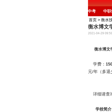
培训
高考
保定
教育新闻
石家庄中考
中职
首页
>
衡水
衡水博文学
2021-04-29 09:5
衡水博文学
学费：
15
元/年（多退
详细请查
学校简介