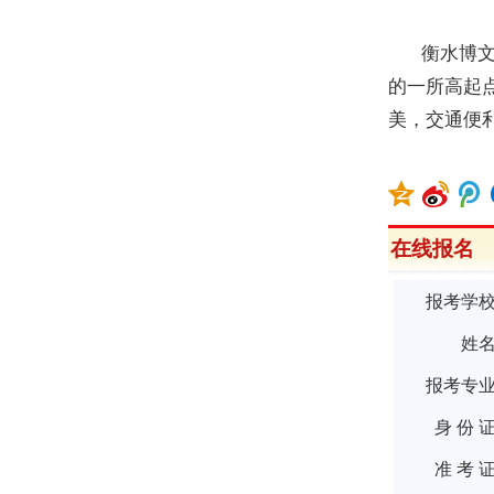
衡水博文学
的一所高起
美，交通便
在线报名
报考学
姓
报考专
身 份 
准 考 