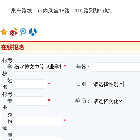
乘车路线：市内乘坐18路、101路到魏屯站。
在线报名
报考
*
学
年龄：
校：
姓
性 别：
*
名：
报考
专
*
学 历：
业：
身
份
*
证：
准