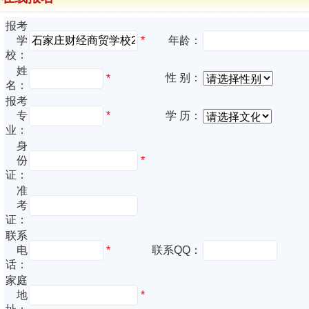
报考
*
学
年龄：
校：
姓
性 别：
*
名：
报考
专
*
学 历：
业：
身
份
*
证：
准
考
证：
联系
电
*
联系QQ：
话：
家庭
地
*