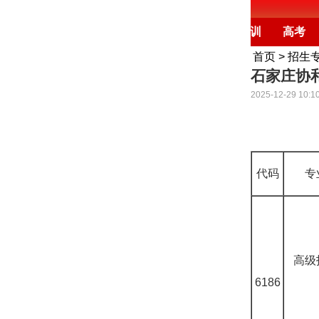
便民信息
中考
对口升学
新闻频道
培训
高考
首页
>
招生
石家庄协
2025-12-29 10:10
代码
专
高级
6186