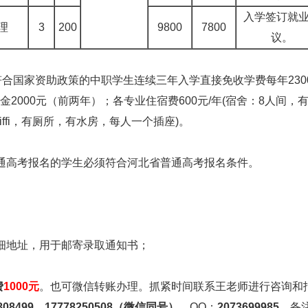
入学签订就
理
3
200
9800
7800
议。
符合国家资助政策的中职学生连续三年入学直接免收学费每年230
金2000元（前两年）；各专业住宿费600元/年(宿舍：8人间，
iffi，有厕所，有水房，每人一个插座)。
通高考报名的学生必须符合河北省普通高考报名条件。
细地址，用于邮寄录取通知书；
费
1000元
。也可微信转账办理。抓紧时间联系王老师进行咨询和
9808499、17778250508（微信同号）
。QQ：
2073699985
，备