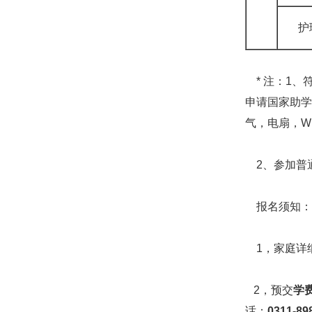
护
* 注：1、
申请国家助学
气，电扇，W
2、参加普
报名须知：
1，家庭详
2，预交
学
话：
0311-8