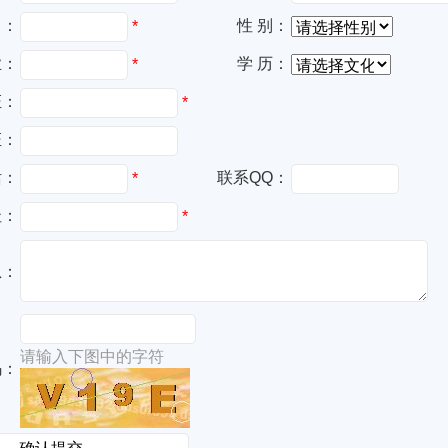
名：
性 别：
*
业：
学 历：
*
证：
*
证：
话：
联系QQ：
*
址：
*
息：
请输入下图中的字符
码：