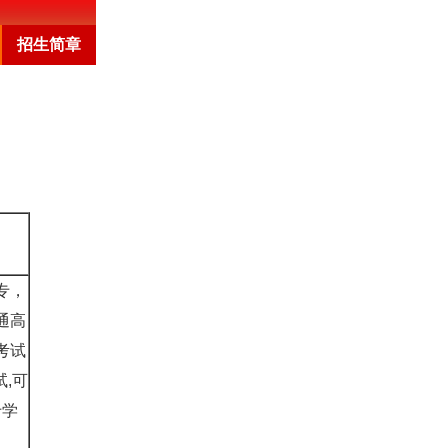
招生简章
报名须知
招聘
沧州
衡水技校
专，
通高
考试
,可
专学