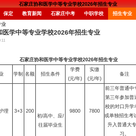
石家庄协和医学中等专业学校2026年招生专业
保定
教育新闻
石家庄中考
中职学校
招生专业
专业
和医学中等专业学校2026年招生专业
:11
石家庄协和医学中等专业学校2026年招生专业
学费
实缴
业
学制
名额
招生条件
备注
(元/年)
(元/年)
前三年普通中
第三年参加普
校的对口升学
护理
3+3
200
9800
7800
或单独招生考试
初/高中、应/
升入普通大
往届毕业生
习。