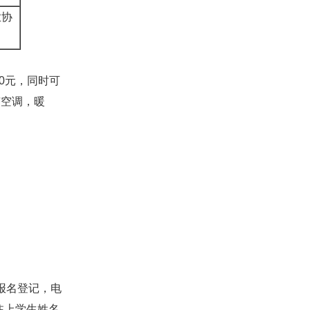
业协
0元，同时可
有空调，暖
报名登记，电
注上学生姓名