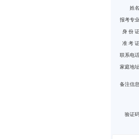
姓
报考专
身 份 
准 考 
联系电
家庭地
备注信
验证