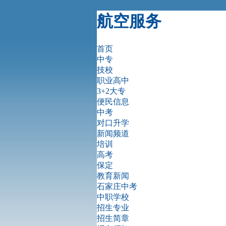
航空服务
首页
中专
技校
职业高中
3+2大专
便民信息
中考
对口升学
新闻频道
培训
高考
保定
教育新闻
石家庄中考
中职学校
招生专业
招生简章