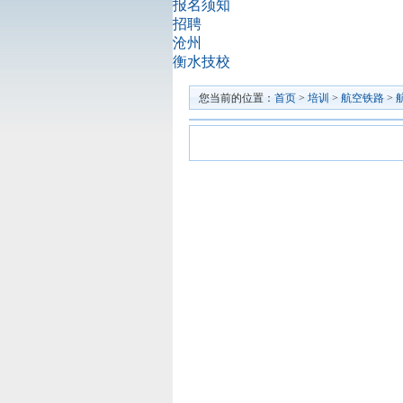
报名须知
招聘
沧州
衡水技校
您当前的位置：
首页
>
培训
>
航空铁路
>