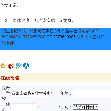
色觉正常。
2、 身体健康、无传染疾病、无纹身。
招生名额有限，想报考
石家庄东华铁路学校
报名咨询0311-
89808499 17778250508
QQ:2073699985
联系人：王老师、
张老师
在线报名
报考
*
学
年龄：
校：
姓
性 别：
*
名：