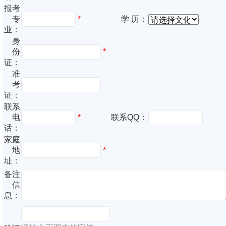
报考
专
*
学 历：
业：
身
份
*
证：
准
考
证：
联系
电
*
联系QQ：
话：
家庭
地
*
址：
备注
信
息：