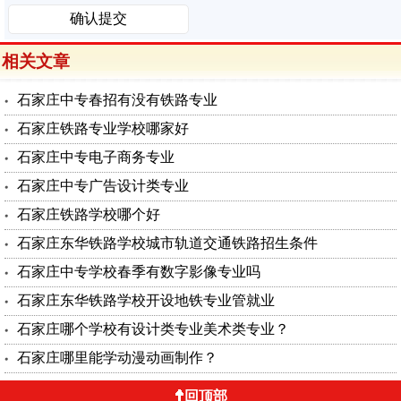
相关文章
石家庄中专春招有没有铁路专业
石家庄铁路专业学校哪家好
石家庄中专电子商务专业
石家庄中专广告设计类专业
石家庄铁路学校哪个好
石家庄东华铁路学校城市轨道交通铁路招生条件
石家庄中专学校春季有数字影像专业吗
石家庄东华铁路学校开设地铁专业管就业
石家庄哪个学校有设计类专业美术类专业？
石家庄哪里能学动漫动画制作？
回顶部