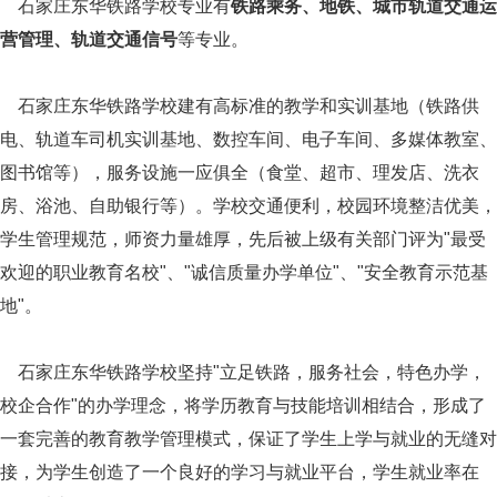
石家庄东华铁路学校专业有
铁路乘务、地铁、城市轨道交通运
营管理、轨道交通信号
等专业。
石家庄东华铁路学校建有高标准的教学和实训基地（铁路供
电、轨道车司机实训基地、数控车间、电子车间、多媒体教室、
图书馆等），服务设施一应俱全（食堂、超市、理发店、洗衣
房、浴池、自助银行等）。学校交通便利，校园环境整洁优美，
学生管理规范，师资力量雄厚，先后被上级有关部门评为"最受
欢迎的职业教育名校"、"诚信质量办学单位"、"安全教育示范基
地"。
石家庄东华铁路学校坚持"立足铁路，服务社会，特色办学，
校企合作"的办学理念，将学历教育与技能培训相结合，形成了
一套完善的教育教学管理模式，保证了学生上学与就业的无缝对
接，为学生创造了一个良好的学习与就业平台，学生就业率在