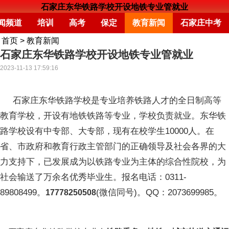
石家庄东华铁路学校开设地铁专业管就业
闻频道
培训
高考
保定
教育新闻
石家庄中考
首页
>
教育新闻
石家庄东华铁路学校开设地铁专业管就业
2023-11-13 17:59:16
石家庄东华铁路学校是专业培养铁路人才的全日制高等
教育学校，开设有地铁铁路等专业，学校负责就业。东华铁
路学校设有中专部、大专部，现有在校学生10000人。在
省、市政府和教育行政主管部门的正确领导及社会各界的大
力支持下，已发展成为以铁路专业为主体的综合性院校，为
社会输送了万余名优秀毕业生。报名电话：0311-
89808499。
(微信同号)。QQ：2073699985。
17778250508