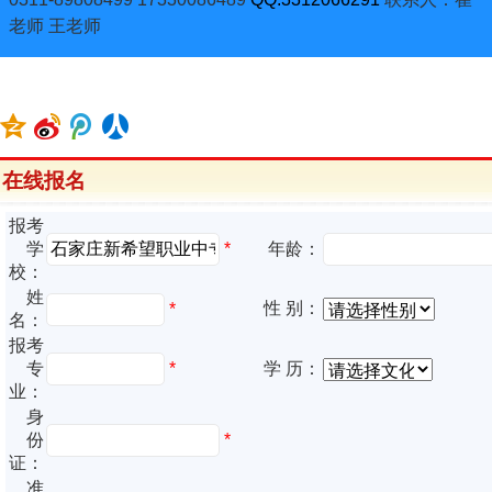
老师 王老师
在线报名
报考
*
学
年龄：
校：
姓
性 别：
*
名：
报考
专
*
学 历：
业：
身
份
*
证：
准