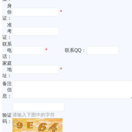
身
份
*
证：
准
考
证：
联系
电
*
联系QQ：
话：
家庭
地
*
址：
备注
信
息：
请输入下图中的字符
验证
码：