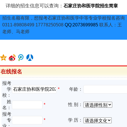
详细的招生信息可以查询：
石家庄协和医学院招生简章
招生名额有限，想报考石家庄协和医学中等专业学校报名咨询
0311-89808499 17778250508
QQ:2073699985
联系人：王
老师、马老师
在线报名
报考
*
学
年龄：
校：
姓
性 别：
*
名：
报考
专
*
学 历：
业：