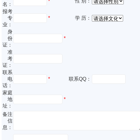
性 别：
*
名：
报考
专
*
学 历：
业：
身
份
*
证：
准
考
证：
联系
电
*
联系QQ：
话：
家庭
地
*
址：
备注
信
息：