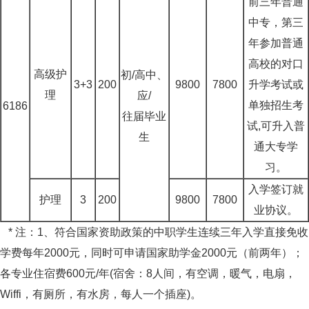
前三年普通
中专，第三
年参加普通
高校的对口
高级护
初/高中、
3+3
200
9800
7800
升学考试或
理
应/
单独招生考
6186
往届毕业
试,可升入普
生
通大专学
习。
入学签订就
护理
3
200
9800
7800
业协议。
* 注：1、符合国家资助政策的中职学生连续三年入学直接免收
学费每年2000元，同时可申请国家助学金2000元（前两年）；
各专业住宿费600元/年(宿舍：8人间，有空调，暖气，电扇，
Wiffi，有厕所，有水房，每人一个插座)。