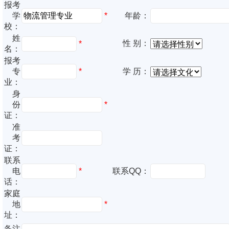
报考
*
学
年龄：
校：
姓
性 别：
*
名：
报考
专
*
学 历：
业：
身
份
*
证：
准
考
证：
联系
电
*
联系QQ：
话：
家庭
地
*
址：
备注