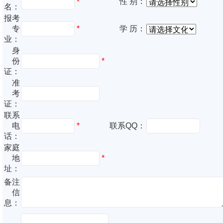
性 别：
*
名：
报考
专
*
学 历：
业：
身
份
*
证：
准
考
证：
联系
电
*
联系QQ：
话：
家庭
地
*
址：
备注
信
息：