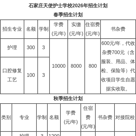
石家庄天使护士学校2026年招生计划
春季招生计划
学费
实缴
住宿费
招生专业
名额
学制
书杂费
(元/年)
(元/年)
(元/年)
600元/年，代收
护理
300
3
杂费700元（含
服装、用品、体
10000
8000
800
口腔修复
检、保险等）代
100
3
工艺
收项目学生自愿
据实收取。
秋季招生计划
住宿
学费
类别
专业
学制
名额
费
书杂费
对接院校
(元/年)
(元/年)