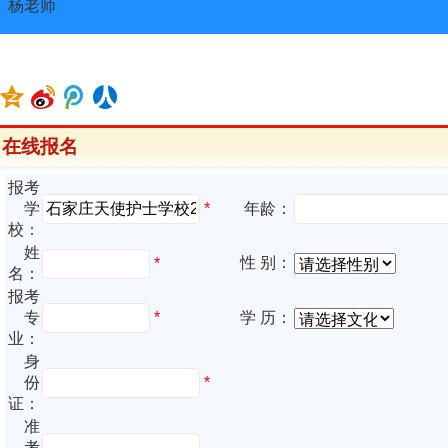
杨老师
在线报名
报考
*
学
年龄：
校：
姓
性 别：
*
名：
报考
专
*
学 历：
业：
身
份
*
证：
准
考