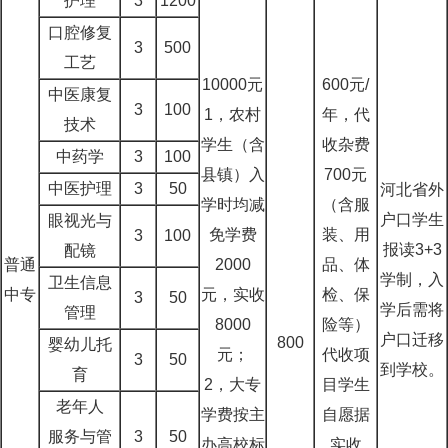
护理
3
1200
口腔修复
3
500
工艺
10000元
600元/
中医康复
3
100
1，农村
年，代
技术
学生（含
收杂费
中药学
3
100
县镇）入
700元
中医护理
3
50
河北省外
学时均减
（含服
户口学生
眼视光与
免学费
装、用
3
100
报读3+3
配镜
普通
2000
品、体
学制，入
卫生信息
中专
元，实收
检、保
3
50
学后需将
管理
8000
险等）
户口迁移
800
婴幼儿托
元；
代收项
3
50
到学校。
育
2，大专
目学生
老年人
学费按主
自愿据
服务与管
3
50
办高校标
实收