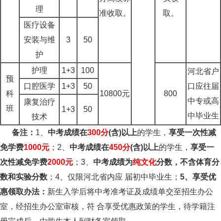
理
准收取。
取。
医疗设备
安装与维
3
50
护
护理
1+3
100
河北省户
预
口腔医学
1+3
50
口应往届
科
10800元
800
中专或高
康复治疗
班
1+3
50
中毕业生
技术
备注：
1、
中考成绩在
300分
(含)以上
的学生，
享受一次性减
免学费
1000元
；2、
中考成绩在
450分
(含)以上
的学生，
享受一
次性减免学费
2000元
；3、
中考成绩为
纯文化
分数，不含体育分
数和实验分数
；4、仅限河北省内应 届初中毕业生；
5、享受优
惠领取办法：
新生入学后将中考准考证及成绩单交至招生办公
室，经招生办公室审核，符 合享受优惠政策的学生，待学籍注