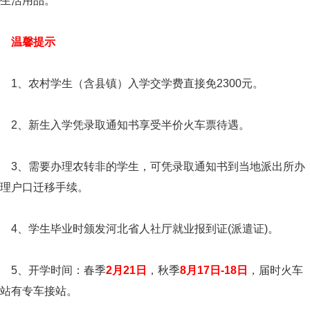
生活用品。
温馨提示
1、农村学生（含县镇）入学交学费直接免2300元。
2、新生入学凭录取通知书享受半价火车票待遇。
3、需要办理农转非的学生，可凭录取通知书到当地派出所办
理户口迁移手续。
4、学生毕业时颁发河北省人社厅就业报到证(派遣证)。
5、开学时间：春季
2月21日
，秋季
8月17日-18日
，届时火车
站有专车接站。