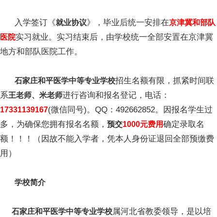
入学签订《
》，毕业后统一安排在
就业协议
京津冀和部队
实习就业。实习结束后，由学校统一全部安置在京津冀
医院
地方和部队医院工作。
招生名额有限，抓紧时间联
石家庄和平医学中等专业学校
系
进行咨询和报名登记，电话：
王老师、米老师
(微信同号)。QQ：492662852。因报名学生过
17331139167
多，为确保您拥有报名名额，
确定录取名
预交
1000元费用
额！！！（因故不能入学者，凭本人身份证退回全部预缴费
用）
学校简介
属河北省教委领导，是以培
石家庄和平医学中等专业学校