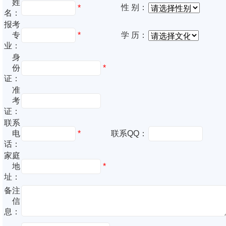
姓
性 别：
*
名：
报考
专
*
学 历：
业：
身
份
*
证：
准
考
证：
联系
电
*
联系QQ：
话：
家庭
地
*
址：
备注
信
息：