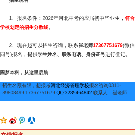
招生说明
1、报名条件：2026年河北中考的应届初中毕业生，
符合
。
学校划定的招生分数线
2、现在起可以招生咨询，联系
(微信
崔老师
17367751679
同号)报名，提供
进行登记。
学生姓名、联系电话、身份证号
圆梦本科，从这里启航
招生名额有限，想报考
河北经济管理学校
报名咨询0311-
89808499 17367751679
QQ:3235464842
联系人：崔老师