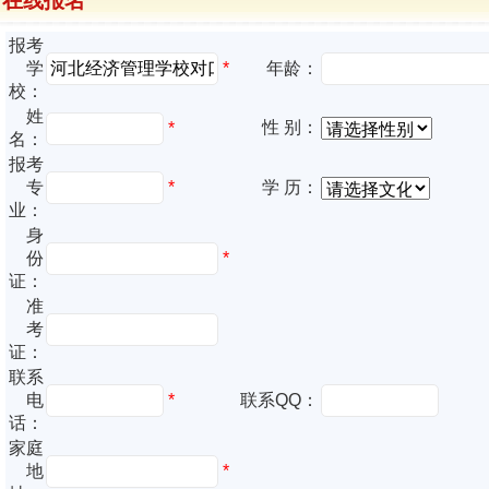
在线报名
报考
*
学
年龄：
校：
姓
性 别：
*
名：
报考
专
*
学 历：
业：
身
份
*
证：
准
考
证：
联系
电
*
联系QQ：
话：
家庭
地
*