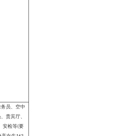
乘务员、空中
员、贵宾厅、
、安检等
要
(
身高女生