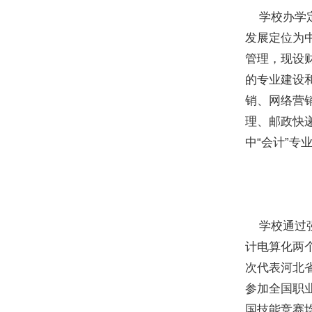
学校办学定
发展定位为中
管理，现设
的专业建设
销、网络营
理、邮政快
中“会计”专
学校通过强
计电算化两
次代表河北
参加全国职
国技能竞赛