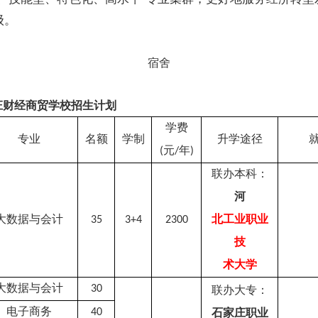
级。
宿舍
庄财经商贸学校招生计划
学费
专业
名额
学制
升学途径
元
年
(
/
)
联办
本科
：
河
大数据与会计
北工业职业
35
3+4
2300
技
术
大学
大数据与会计
30
联办大专：
电子商务
40
石家庄职业