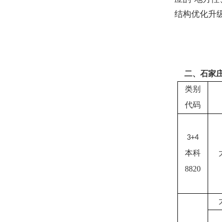
结构优化升
二、
石家
类别
代码
3+4
本科
8820