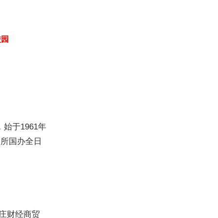
校园
始于1961年
一所国办全日
庄财经商贸