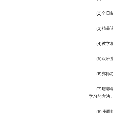
(2)全日
(3)精品
(4)教学
(5)双班竞学，
(6)亦师亦
(7)培养
学习的方法
(8)强调