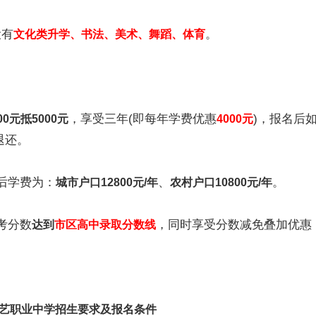
有
。
文化类升学、书法、美术、舞蹈、体育
，享受三年(即每年学费优惠
)，报名后
00元抵5000元
4000元
退还。
后学费为：
、
。
城市户口12800元/年
农村户口10800元/年
考分数
，同时享受分数减免叠加优惠
达到
市区高中录取分数线
！
艺职业中学招生要求及报名条件