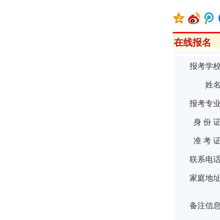
在线报名
报考学
姓
报考专
身 份 
准 考 
联系电
家庭地
备注信