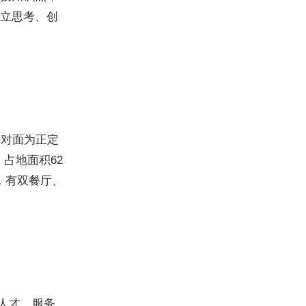
立思考、创
斜对面为正定
。占地面积62
，有双餐厅、
人才，服务