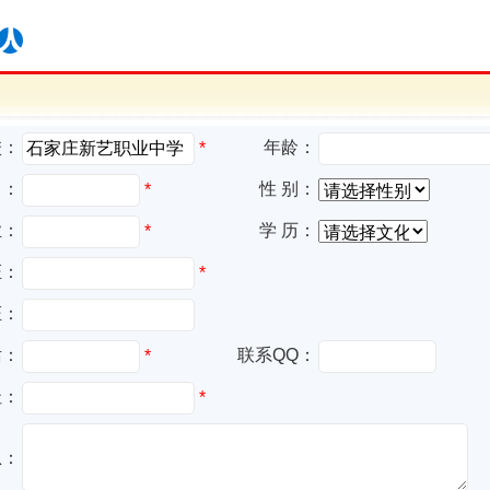
校：
年龄：
*
名：
性 别：
*
业：
学 历：
*
证：
*
证：
话：
联系QQ：
*
址：
*
息：