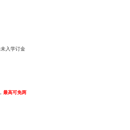
如未入学订金
，
最高可免两