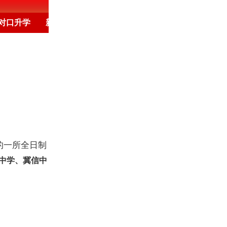
对口升学
新闻频道
培训
高考
保定
教育新闻
的一所全日制
中学、冀信中