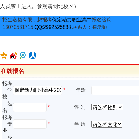
人员禁止进入。参观请到北校区）
招生名额有限，想报考
保定动力职业高中
报名咨询
13070531715
QQ:2992525838
联系人：崔老师
在线报名
报考
*
学
年龄：
校：
姓
性 别：
*
名：
报考
专
*
学 历：
业：
身