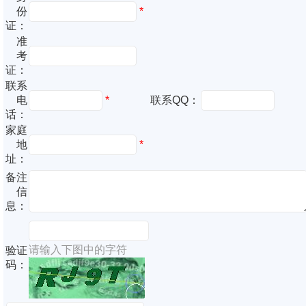
份
*
证：
准
考
证：
联系
电
*
联系QQ：
话：
家庭
地
*
址：
备注
信
息：
请输入下图中的字符
验证
码：