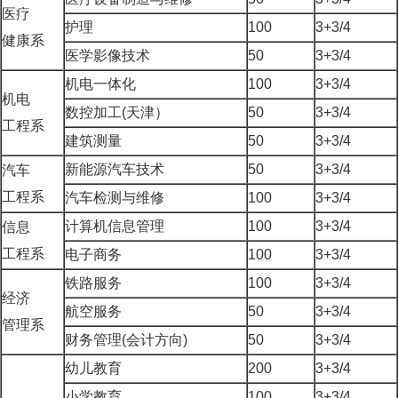
医疗
护理
100
3+3/4
健康系
医学影像技术
50
3+3/4
机电一体化
100
3+3/4
机电
数控加工(天津）
50
3+3/4
工程系
建筑测量
50
3+3/4
新能源汽车技术
50
3+3/4
汽车
工程系
汽车检测与维修
100
3+3/4
计算机信息管理
100
3+3/4
信息
工程系
电子商务
100
3+3/4
铁路服务
100
3+3/4
经济
航空服务
50
3+3/4
管理系
财务管理(会计方向)
50
3+3/4
幼儿教育
200
3+3/4
小学教育
100
3+3/4