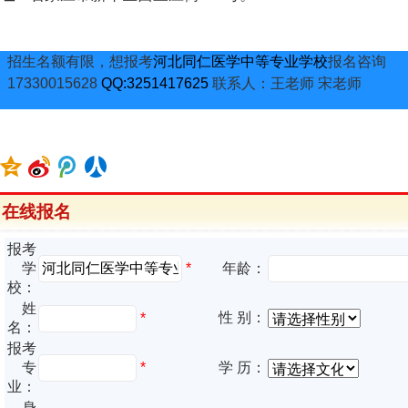
招生名额有限，想报考
河北同仁医学中等专业学校
报名咨询
17330015628
QQ:3251417625
联系人：王老师 宋老师
在线报名
报考
*
学
年龄：
校：
姓
性 别：
*
名：
报考
专
*
学 历：
业：
身