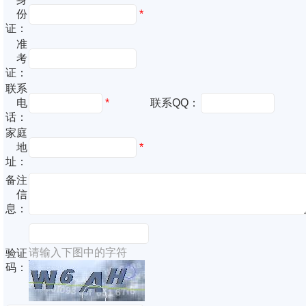
份
*
证：
准
考
证：
联系
电
*
联系QQ：
话：
家庭
地
*
址：
备注
信
息：
请输入下图中的字符
验证
码：