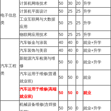
计算机网络技术
50
30
20
升学
计算机平面设计
50
25
25
升学
电子信息
工业互联网与大数据
类
50
25
25
升学
应用
物联网应用技术
50
25
25
升学
汽车钣金与涂装
40
40
0
就业+升学
汽车装饰与美容
40
40
0
就业+升学
新能源汽车检测与维
50
50
0
就业+升学
汽车工程
修
类
汽车运用于维修(普通
50
50
0
就业
就业班)
汽车运用于维修(
高端
50
50
0
就业
就业班)
机械设备维修(含焊接
50
50
0
就业+升学