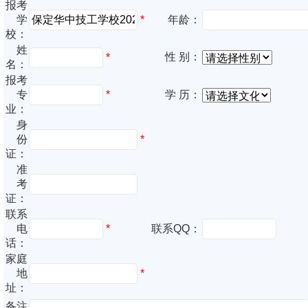
报考
*
学
年龄：
校：
姓
性 别：
*
名：
报考
专
*
学 历：
业：
身
份
*
证：
准
考
证：
联系
电
*
联系QQ：
话：
家庭
地
*
址：
备注