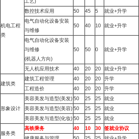
工艺)
数控技术应用
50
45
5
就业+升学
电气自动化设备安装
机电工程
50
40
10
就业+升学
与维修
类
电气自动化设备安装
与维修
50
50
0
就业+升学
(机器人方向)
无人机应用技术
40
20
20
就业+升学
建筑工程管理
40
20
20
升学
建筑类
工程造价
40
20
20
升学
美容美发与造型(美发)
50
25
25
就业
形象设计
美容美发与造型(美容)
50
25
25
就业
美容美发与造型(化妆)
50
25
25
就业
高铁乘务
40
10
30
签就业协议
服务类
健康服务与管理
50
25
25
就业+升学