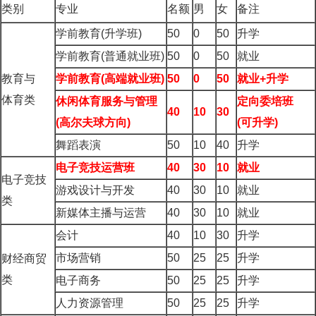
类别
专业
名额
男
女
备注
学前教育(升学班)
50
0
50
升学
学前教育(普通就业班)
50
0
50
就业
教育与
学前教育(
高端就业班)
50
0
50
就业+
升学
体育类
休闲体育服务与管理
定向委培班
40
10
30
(
高尔夫球方向)
(
可升学)
舞蹈表演
50
10
40
升学
电子竞技运营班
40
30
10
就业
电子竞技
游戏设计与开发
40
30
10
就业
类
新媒体主播与运营
40
30
10
就业
会计
40
10
30
升学
市场营销
50
25
25
升学
财经商贸
类
电子商务
50
25
25
升学
人力资源管理
50
25
25
升学