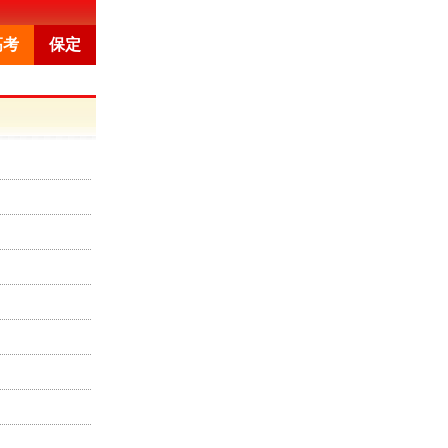
高考
保定
教育新闻
石家庄中考
中职学校
招生