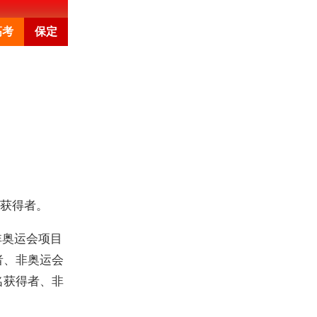
高考
保定
教育新闻
石家庄中考
中职学校
招生
”获得者。
非奥运会项目
者、非奥运会
名获得者、非