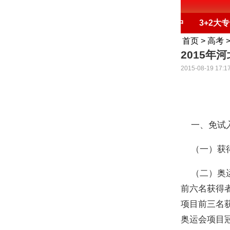
首页
中专
技校
职业高中
3+2大专
首页
>
高考
2015年
2015-08-19 17:1
一、免试
（一）获得“
（二）奥运
前六名获得
项目前三名
奥运会项目