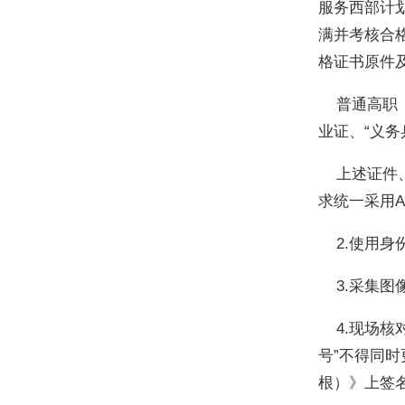
服务西部计划
满并考核合
格证书原件
普通高职（
业证、“义务
上述证件、
求统一采用
2.使用身
3.采集图
4.现场核
号”不得同
根）》上签