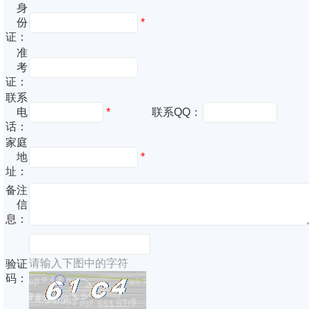
身
份
*
证：
准
考
证：
联系
电
*
联系QQ：
话：
家庭
地
*
址：
备注
信
息：
请输入下图中的字符
验证
码：