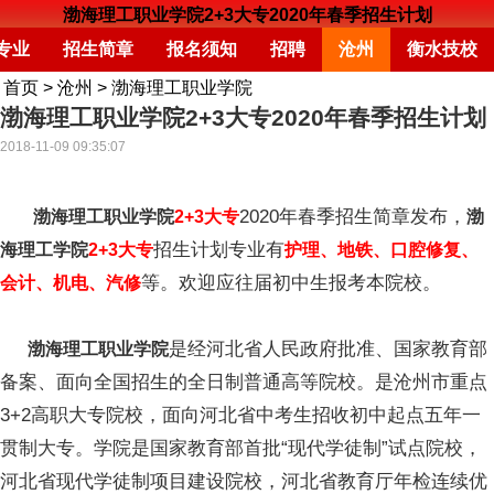
渤海理工职业学院2+3大专2020年春季招生计划
专业
招生简章
报名须知
招聘
沧州
衡水技校
首页
>
沧州
>
渤海理工职业学院
渤海理工职业学院2+3大专2020年春季招生计划
2018-11-09 09:35:07
2020年春季招生简章发布，
渤海理工职业学院
2+3大专
渤
招生计划专业有
海理工学院
2+3大专
护理、地铁、口腔修复、
等。欢迎应往届初中生报考本院校。
会计、机电、汽修
是经河北省人民政府批准、国家教育部
渤海理工职业学院
备案、面向全国招生的全日制普通高等院校。是沧州市重点
3+2高职大专院校，面向河北省中考生招收初中起点五年一
贯制大专。学院是国家教育部首批“现代学徒制”试点院校，
河北省现代学徒制项目建设院校，河北省教育厅年检连续优