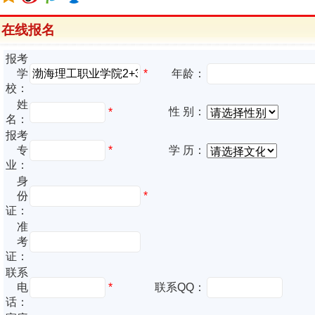
在线报名
报考
*
学
年龄：
校：
姓
性 别：
*
名：
报考
专
*
学 历：
业：
身
份
*
证：
准
考
证：
联系
电
*
联系QQ：
话：