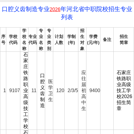
口腔义齿制造专业
年河北省中职院校招生专业
2026
列表
学
专
专
招
序
学校
校
专业
业
业
计划
学制
生
学费
招生
备注
号
代码
名
代码
名
类
人数
(年)
对
(元/年)
简章
称
称
别
象
石
家
庄
铁
应
石家庄
口
路
往
铁路职
腔
医
职
届
业高级
义
学
1
9107
业
11
120
2/3/5
初
9400
技工学
齿
卫
高
高
校2026
制
生
级
中
招生简
造
技
生
章
工
学
校
石