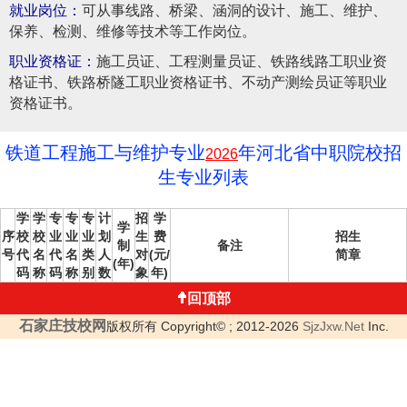
就业岗位：
可从事线路、桥梁、涵洞的设计、施工、维护、
保养、检测、维修等技术等工作岗位。
职业资格证：
施工员证、工程测量员证、铁路线路工职业资
格证书、铁路桥隧工职业资格证书、不动产测绘员证等职业
资格证书。
铁道工程施工与维护专业
年河北省中职院校招
2026
生专业列表
学
学
专
专
专
计
招
学
学
序
校
校
业
业
业
划
生
费
招生
制
备注
号
代
名
代
名
类
人
对
(元/
简章
(年)
码
称
码
称
别
数
象
年)
回顶部
石家庄技校网
版权所有 Copyright© ; 2012-2026
SjzJxw.Net
Inc.