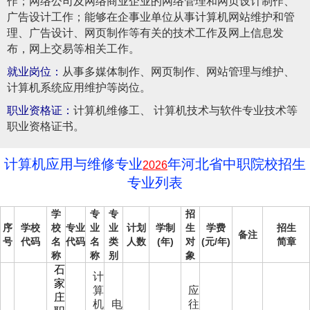
作；网络公司及网络商业企业的网络管理和网页设计制作、
广告设计工作；能够在企事业单位从事计算机网站维护和管
理、广告设计、网页制作等有关的技术工作及网上信息发
布，网上交易等相关工作。
就业岗位：
从事多媒体制作、网页制作、网站管理与维护、
计算机系统应用维护等岗位。
职业资格证：
计算机维修工、 计算机技术与软件专业技术等
职业资格证书。
计算机应用与维修专业
年河北省中职院校招生
2026
专业列表
学
专
专
招
序
学校
校
专业
业
业
计划
学制
生
学费
招生
备注
号
代码
名
代码
名
类
人数
(年)
对
(元/年)
简章
称
称
别
象
石
计
家
算
应
庄
机
电
往