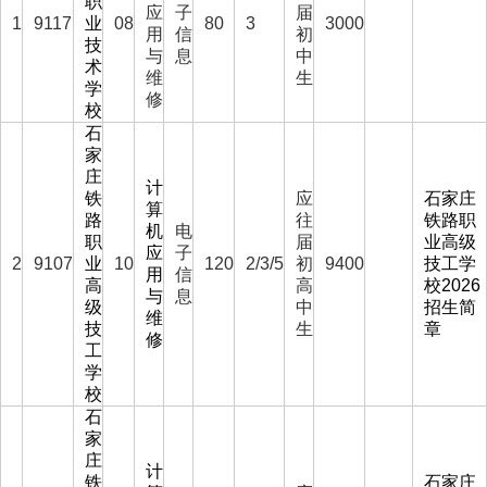
职
应
子
届
1
9117
业
08
80
3
3000
用
信
初
技
与
息
中
术
维
生
学
修
校
石
家
庄
计
铁
应
石家庄
算
路
往
铁路职
机
电
职
届
业高级
应
子
2
9107
业
10
120
2/3/5
初
9400
技工学
用
信
高
高
校2026
与
息
级
中
招生简
维
技
生
章
修
工
学
校
石
家
庄
计
铁
石家庄