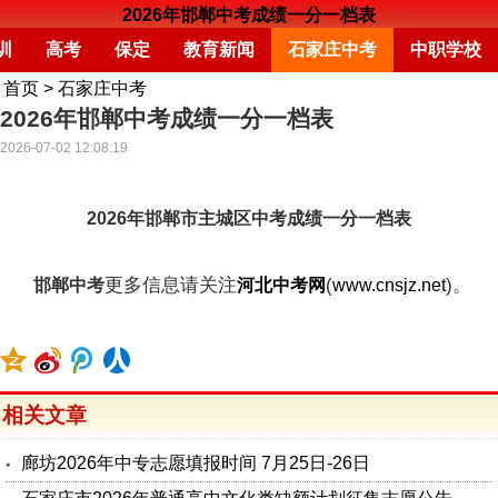
2026年邯郸中考成绩一分一档表
训
高考
保定
教育新闻
石家庄中考
中职学校
首页
>
石家庄中考
2026年邯郸中考成绩一分一档表
2026-07-02 12:08:19
2026年邯郸市主城区中考成绩一分一档表
更多信息请关注
(
)。
邯郸中考
河北中考网
www.cnsjz.net
相关文章
廊坊2026年中专志愿填报时间 7月25日-26日