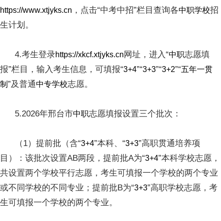
，点击“中考中招”栏目查询各
招
https://www.xtjyks.cn
中职学校
生计划。
4.考生登录
网址，进入“
志愿填
https://xkcf.xtjyks.cn
中职
报”栏目，输入考生信息，可填报“
”“
”“
”“
3+4
3+3
3+2
五年一贯
”及普通
志愿。
制
中专学校
5.2026年邢台市
志愿填报设置三个批次：
中职
（1）提前批（含“
”本科、“
”高职贯通培养项
3+4
3+3
目）：该批次设置AB两段，提前批A为“
”本科学校志愿，
3+4
共设置两个学校平行志愿，考生可填报一个学校的两个专业
或不同学校的不同专业；提前批B为“
”高职学校志愿，考
3+3
生可填报一个学校的两个专业。