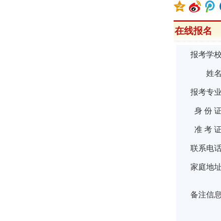
在线报名
报考学
姓
报考专
身 份 
准 考 
联系电
家庭地
备注信