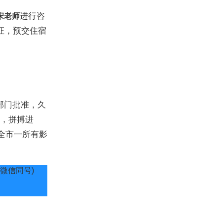
进行咨
宋老师
证，预交住宿
部门批准，久
，拼搏进
全市一所有影
8(微信同号)