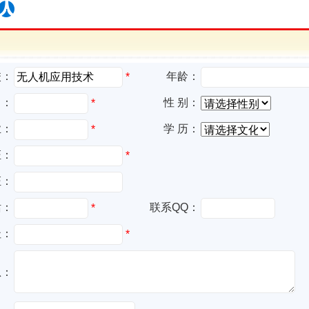
校：
年龄：
*
名：
性 别：
*
业：
学 历：
*
证：
*
证：
话：
联系QQ：
*
址：
*
息：