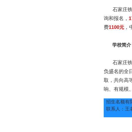
石家庄铁路
询和报名，
1
费
，
1100元
学校简介
石家庄铁路
负盛名的全
取，共向高等
响、有规模
招生名额有
联系人：王