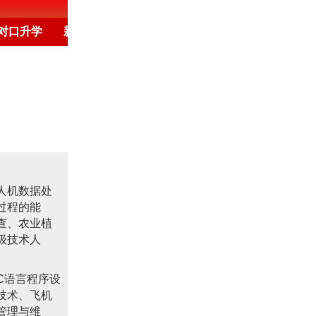
对口升学
新闻频道
培训
高考
保定
教育新闻
人机数据处
过程的能
查、农业植
级技术人
C语言程序设
技术、飞机
管理与维