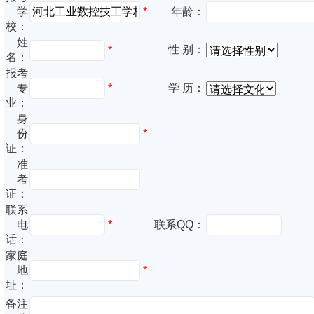
*
学
年龄：
校：
姓
性 别：
*
名：
报考
专
*
学 历：
业：
身
份
*
证：
准
考
证：
联系
电
*
联系QQ：
话：
家庭
地
*
址：
备注