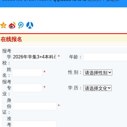
在线报名
报考
*
学
年龄：
校：
姓
性 别：
*
名：
报考
专
*
学 历：
业：
身
份
*
证：
准
考