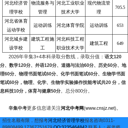
河北经济管
物流服务与
河北工业职业
现代物流管
705.5
理学校
管理
技术大学
理
河北省体育
运动训练
河北体育学院
运动训练
653
运动学校
河北城乡建
建筑工程施
河北科技工程
建筑工程
649
设学校
工
职业技术大学
2026年辛集3+4本科录取分数线，录取分值：
语文120
分、数学120分、外语120分、道德与法治60分、历史60分、地
理60分、物理书面笔试60分、化学书面笔试60分、生物学书面
笔试60分，物理、化学、生物学实验操作技能考试共20 分，信
。总分800分。
息科技10分，体育与健康50分
更多信息请关注
(
)。
辛集中考
河北中考网
www.cnsjz.net
招生名额有限，想报考
河北经济管理学校
报名咨询0311-
89808499 17367751679
QQ:3235464842
联系人：崔老师