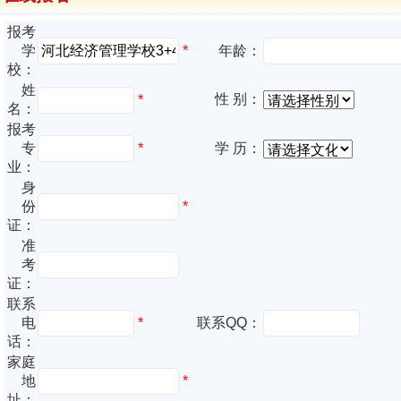
报考
*
学
年龄：
校：
姓
性 别：
*
名：
报考
专
*
学 历：
业：
身
份
*
证：
准
考
证：
联系
电
*
联系QQ：
话：
家庭
地
*
址：