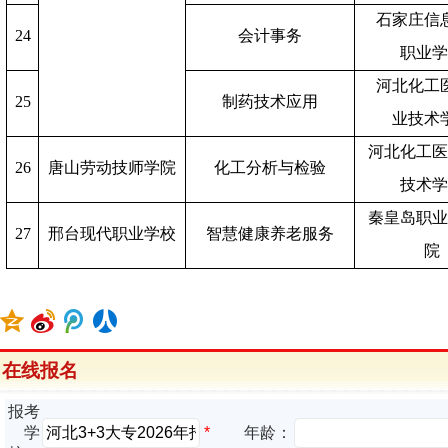
石家庄信
24
会计事务
职业
河北化工
25
制药技术应用
业技术
河北化工
26
唐山劳动技师学院
化工分析与检验
技术
秦皇岛职
27
邢台现代职业学校
智慧健康养老服务
院
在线报名
报考
*
学
年龄：