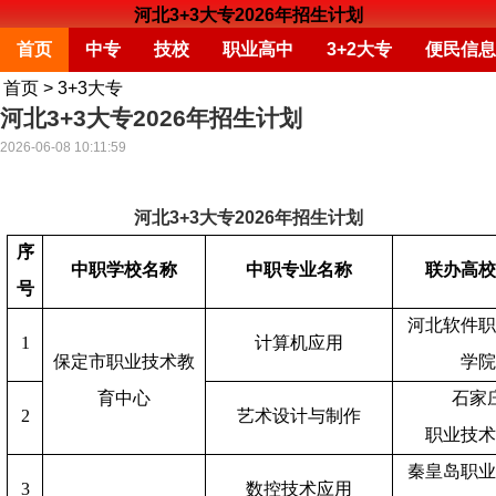
河北3+3大专2026年招生计划
首页
中专
技校
职业高中
3+2大专
便民信息
首页
>
3+3大专
河北3+3大专2026年招生计划
2026-06-08 10:11:59
河北3+3大专2026年招生计划
序
中职学校名称
中职专业名称
联办高
号
河北软件
1
计算机应用
学
保定市职业技术教
育中心
石家
2
艺术设计与制作
职业技
秦皇岛职
3
数控技术应用