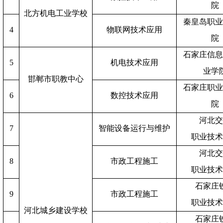
院
北方机电工业学校
秦皇岛职
4
物联网技术应用
院
石家庄信
5
机电技术应用
业学
邯郸市职教中心
石家庄职
6
数控技术应用
院
河北
7
智能设备运行与维护
职业技
河北
8
市政工程施工
职业技
石家庄
9
市政工程施工
职业技
河北城乡建设学校
石家庄