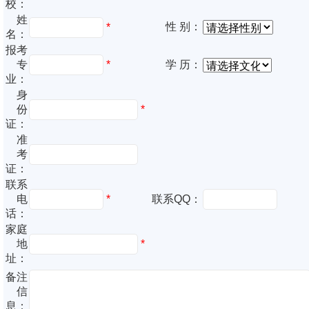
校：
姓
性 别：
*
名：
报考
专
*
学 历：
业：
身
份
*
证：
准
考
证：
联系
电
*
联系QQ：
话：
家庭
地
*
址：
备注
信
息：