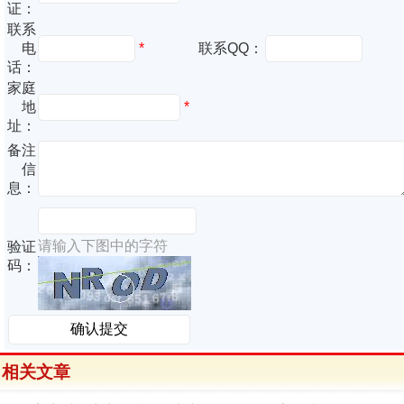
证：
联系
电
*
联系QQ：
话：
家庭
地
*
址：
备注
信
息：
请输入下图中的字符
验证
码：
相关文章