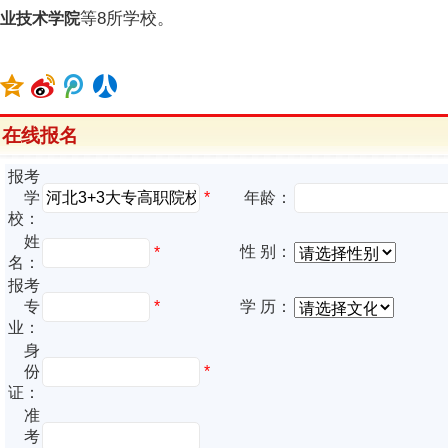
等8所学校。
业技术学院
在线报名
报考
*
学
年龄：
校：
姓
性 别：
*
名：
报考
专
*
学 历：
业：
身
份
*
证：
准
考