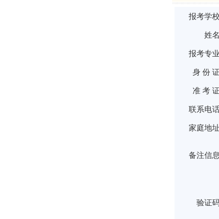
报考学
姓
报考专
身 份 
准 考 
联系电
家庭地
备注信
验证