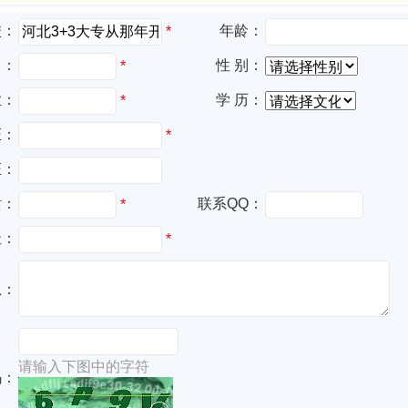
校：
年龄：
*
名：
性 别：
*
业：
学 历：
*
证：
*
证：
话：
联系QQ：
*
址：
*
息：
请输入下图中的字符
码：