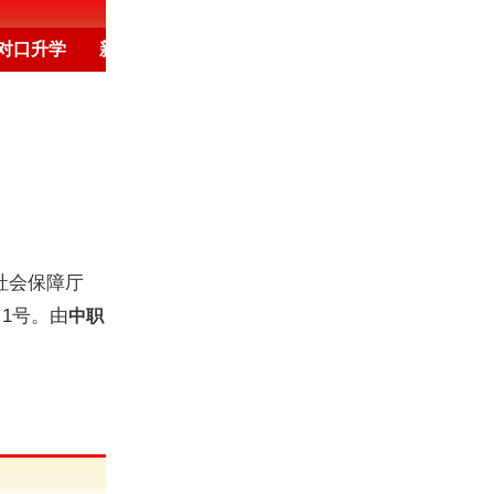
对口升学
新闻频道
培训
高考
保定
教育新闻
社会保障厅
1号。由
中职