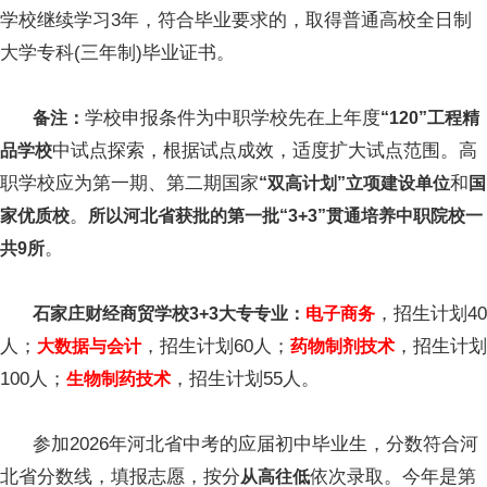
学校继续学习3年，符合毕业要求的，取得普通高校全日制
大学专科(三年制)毕业证书。
学校申报条件为中职学校先在上年度
备注：
“120”工程精
中试点探索，根据试点成效，适度扩大试点范围。高
品学校
职学校应为第一期、第二期国家
和
“双高计划”立项建设单位
国
。
家优质校
所以河北省获批的第一批“3+3”贯通培养中职院校一
。
共9所
，招生计划40
石家庄财经商贸学校3+3大专专业：
电子商务
人；
，招生计划60人；
，招生计划
大数据与会计
药物制剂技术
100人；
，招生计划55人。
生物制药技术
参加2026年河北省中考的应届初中毕业生，分数符合河
北省分数线，填报志愿，按分
依次录取。今年是第
从高往低