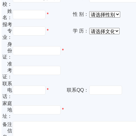
校：
姓
性 别：
*
名：
报考
专
*
学 历：
业：
身
份
*
证：
准
考
证：
联系
电
*
联系QQ：
话：
家庭
地
*
址：
备注
信