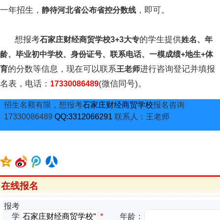
一年招生，
，即可。
静待河北省公布省控分数线
想报考
的学生提供
石家庄财经商贸学校3+3大专
姓名、年
龄、毕业初中学校、身份证号、联系电话、一模成绩+地生+体
的分数等信息，现在可以联系
进行咨询登记并填报
育
王老师
名表，电话：
(微信同号)。
17330086489
招生名额有限，想报考
石家庄财经商贸学校
报名咨询
17330086489
QQ:3312066291
联系人：王老师
在线报名
报考
*
学
年龄：